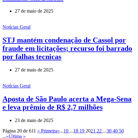
27 de maio de 2025
Notícias Geral
STJ mantém condenação de Cassol por
fraude em licitações; recurso foi barrado
por falhas tecnicas
27 de maio de 2025
Notícias Geral
Aposta de São Paulo acerta a Mega-Sena
e leva prêmio de R$ 2,7 milhões
23 de maio de 2025
Página 20 de 611
« Primeira
«
...
10
...
18
19
20
21
22
...
30
40
50
...
»
Última »