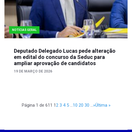
NOTÍCIAS GERAL
Deputado Delegado Lucas pede alteração
em edital do concurso da Seduc para
ampliar aprovação de candidatos
19 DE MARÇO DE 2026
Página 1 de 611
1
2
3
4
5
...
10
20
30
...
»
Última »