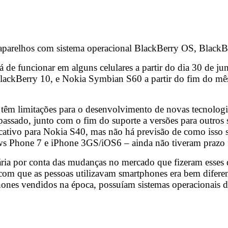
 aparelhos com sistema operacional BlackBerry OS, Black
 de funcionar em alguns celulares a partir do dia 30 de j
lackBerry 10, e Nokia Symbian S60 a partir do fim do mês
 têm limitações para o desenvolvimento de novas tecnologi
passado, junto com o fim do suporte a versões para outros 
ativo para Nokia S40, mas não há previsão de como isso s
s Phone 7 e iPhone 3GS/iOS6 – ainda não tiveram prazo fi
ria por conta das mudanças no mercado que fizeram esses d
m que as pessoas utilizavam smartphones era bem diferen
ones vendidos na época, possuíam sistemas operacionais d