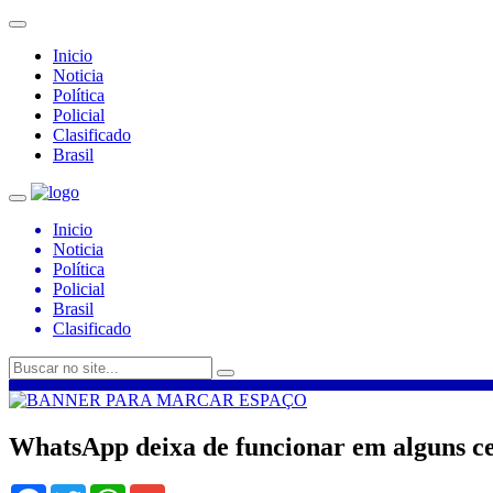
Inicio
Noticia
Política
Policial
Clasificado
Brasil
Inicio
Noticia
Política
Policial
Brasil
Clasificado
WhatsApp deixa de funcionar em alguns cel
Facebook
Twitter
WhatsApp
Gmail