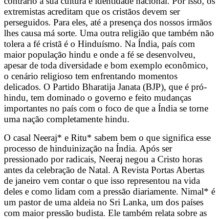
contrário à sua cultura e identidade nacional. Por isso, os
extremistas acreditam que os cristãos devem ser
perseguidos. Para eles, até a presença dos nossos irmãos
lhes causa má sorte. Uma outra religião que também não
tolera a fé cristã é o Hinduísmo. Na Índia, país com
maior população hindu e onde a fé se desenvolveu,
apesar de toda diversidade e bom exemplo econômico,
o cenário religioso tem enfrentando momentos
delicados. O Partido Bharatija Janata (BJP), que é pró-
hindu, tem dominado o governo e feito mudanças
importantes no país com o foco de que a Índia se torne
uma nação completamente hindu.
O casal Neeraj* e Ritu* sabem bem o que significa esse
processo de hinduinização na Índia. Após ser
pressionado por radicais, Neeraj negou a Cristo horas
antes da celebração de Natal. A Revista Portas Abertas
de janeiro vem contar o que isso representou na vida
deles e como lidam com a pressão diariamente. Nimal* é
um pastor de uma aldeia no Sri Lanka, um dos países
com maior pressão budista. Ele também relata sobre as