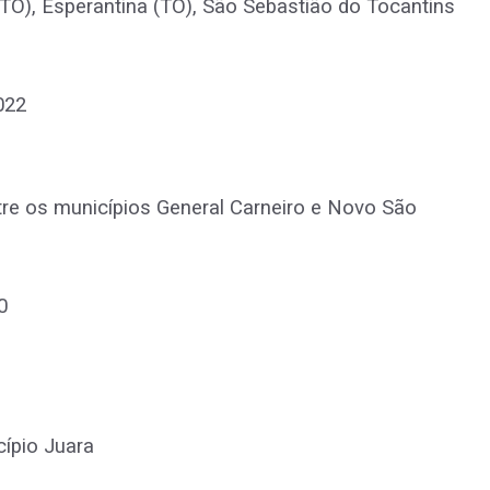
(TO), Esperantina (TO), São Sebastião do Tocantins
022
tre os municípios General Carneiro e Novo São
0
cípio Juara