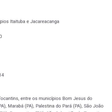
ípios Itaituba e Jacareacanga
0
14
 Tocantins, entre os municípios Bom Jesus do
PA), Marabá (PA), Palestina do Pará (PA), São João