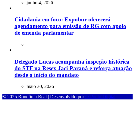
junho 4, 2026
Cidadania em foco: Expobur oferecerá
agendamento para emissão de RG com apoio
de emenda parlamentar
Delegado Lucas acompanha inspeção histórica
do STF na Resex Jaci-Paraná e reforça atuação
desde o início do mandato
maio 30, 2026
© 2025 Rondônia Real | Desenvolvido por
O Ponto Digital
iş
casibom
casibom güncel giriş
casibom giriş
casibom
casibom güncel g