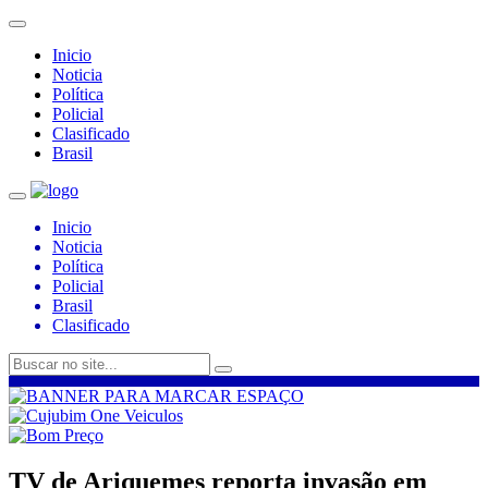
Inicio
Noticia
Política
Policial
Clasificado
Brasil
Inicio
Noticia
Política
Policial
Brasil
Clasificado
TV de Ariquemes reporta invasão em