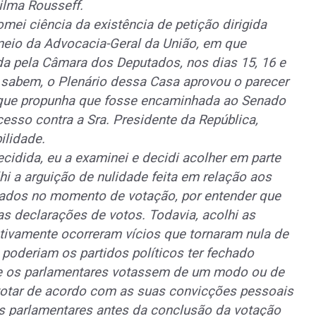
ilma Rousseff.
mei ciência da existência de petição dirigida
 meio da Advocacia-Geral da União, em que
da pela Câmara dos Deputados, nos dias 15, 16 e
 sabem, o Plenário dessa Casa aprovou o parecer
que propunha que fosse encaminhada ao Senado
cesso contra a Sra. Presidente da República,
ilidade.
cidida, eu a examinei e decidi acolher em parte
i a arguição de nulidade feita em relação aos
tados no momento de votação, por entender que
s declarações de votos. Todavia, acolhi as
tivamente ocorreram vícios que tornaram nula de
 poderiam os partidos políticos ter fechado
ue os parlamentares votassem de um modo ou de
votar de acordo com as suas convicções pessoais
s parlamentares antes da conclusão da votação