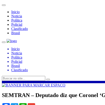
Inicio
Noticia
Política
Policial
Clasificado
Brasil
Inicio
Noticia
Política
Policial
Brasil
Clasificado
SEMTRAN – Deputado diz que Coronel ‘G
Facebook
Twitter
WhatsApp
Gmail