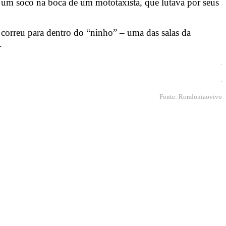
u um soco na boca de um mototaxista, que lutava por seus
correu para dentro do “ninho” – uma das salas da
o.
.
.
Fonte: Rondoniaovivo