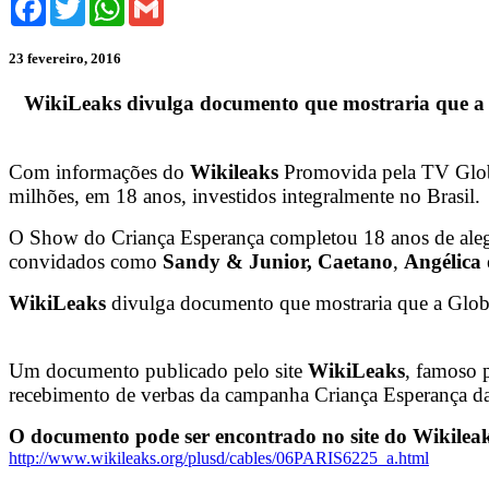
23 fevereiro, 2016
WikiLeaks
divulga documento que mostraria que 
Com informações do
Wikileaks
Promovida pela TV Globo
milhões, em 18 anos, investidos integralmente no Brasil.
O Show do Criança Esperança completou 18 anos de ale
convidados como
Sandy & Junior,
Caetano
,
Angélica
WikiLeaks
divulga documento que mostraria que a Glob
Um documento publicado pelo site
WikiLeaks
, famoso 
recebimento de verbas da campanha Criança Esperança da
O documento pode ser encontrado no site do Wikilea
http://www.wikileaks.org/plusd/cables/06PARIS6225_a.html