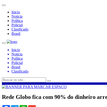
Inicio
Noticia
Política
Policial
Clasificado
Brasil
Inicio
Noticia
Política
Policial
Brasil
Clasificado
Rede Globo fica com 90% do dinheiro arr
Facebook
Twitter
WhatsApp
Gmail