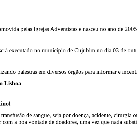
promovida pelas Igrejas Adventistas e nasceu no ano de 20
 será executado no município de Cujubim no dia 03 de outu
alizando palestras em diversos órgãos para informar e incen
co Lisboa
xinol
 transfusão de sangue, seja por doença, acidente, cirurgia
ar com a boa vontade de doadores, uma vez que nada substit