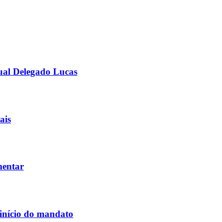
ual Delegado Lucas
ais
mentar
 início do mandato