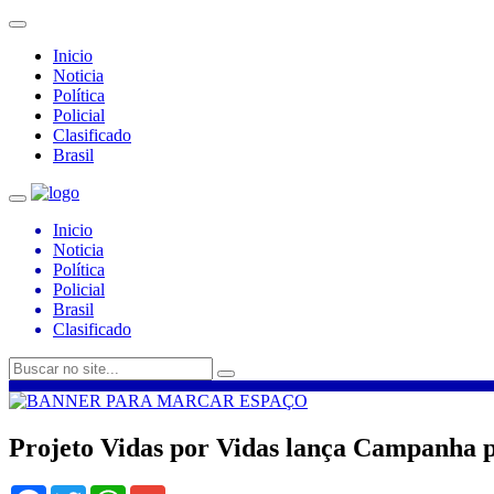
Inicio
Noticia
Política
Policial
Clasificado
Brasil
Inicio
Noticia
Política
Policial
Brasil
Clasificado
Projeto Vidas por Vidas lança Campanha 
Facebook
Twitter
WhatsApp
Gmail