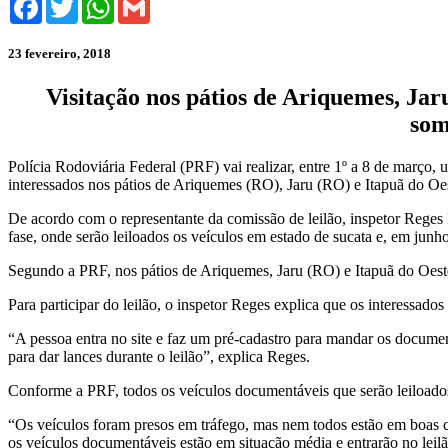
23 fevereiro, 2018
Visitação nos pátios de Ariquemes, Jaru
som
Polícia Rodoviária Federal (PRF) vai realizar, entre 1º a 8 de março,
interessados nos pátios de Ariquemes (RO), Jaru (RO) e Itapuã do Oe
De acordo com o representante da comissão de leilão, inspetor Reges
fase, onde serão leiloados os veículos em estado de sucata e, em junho,
Segundo a PRF, nos pátios de Ariquemes, Jaru (RO) e Itapuã do Oeste
Para participar do leilão, o inspetor Reges explica que os interessado
“A pessoa entra no site e faz um pré-cadastro para mandar os document
para dar lances durante o leilão”, explica Reges.
Conforme a PRF, todos os veículos documentáveis que serão leiloado
“Os veículos foram presos em tráfego, mas nem todos estão em boas c
os veículos documentáveis estão em situação média e entrarão no leilã