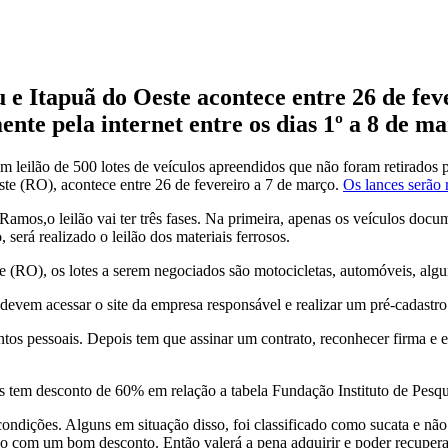
 e Itapuã do Oeste acontece entre 26 de fev
ente pela internet entre os dias 1º a 8 de ma
 um leilão de 500 lotes de veículos apreendidos que não foram retirados
ste (RO), acontece entre 26 de fevereiro a 7 de março.
Os lances serão 
 Ramos,o leilão vai ter três fases. Na primeira, apenas os veículos d
 será realizado o leilão dos materiais ferrosos.
 (RO), os lotes a serem negociados são motocicletas, automóveis, algu
s devem acessar o site da empresa responsável e realizar um pré-cadastro
os pessoais. Depois tem que assinar um contrato, reconhecer firma e envi
s tem desconto de 60% em relação a tabela Fundação Instituto de Pesq
ondições. Alguns em situação disso, foi classificado como sucata e não
o com um bom desconto. Então valerá a pena adquirir e poder recuperar 