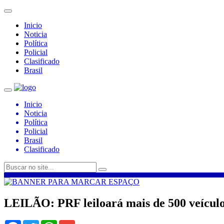
Inicio
Noticia
Política
Policial
Clasificado
Brasil
Inicio
Noticia
Política
Policial
Brasil
Clasificado
LEILÃO: PRF leiloará mais de 500 veícul
Facebook
Twitter
WhatsApp
Gmail