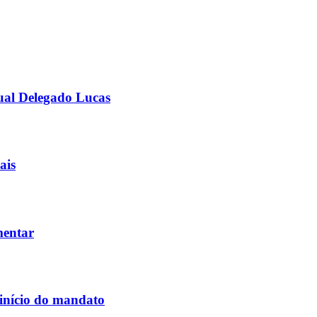
ual Delegado Lucas
ais
mentar
 início do mandato