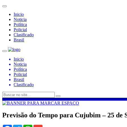
Inicio
Noticia
Política
Policial
Clasificado
Brasil
Inicio
Noticia
Política
Policial
Brasil
Clasificado
Previsão do Tempo para Cujubim – 25 de 
Facebook
Twitter
WhatsApp
Gmail