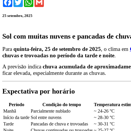
25 setembro, 2025
Sol com muitas nuvens e pancadas de chuva
Para
quinta-feira, 25 de setembro de 2025
, o clima em
chuvas e trovoadas no período da tarde e noite
.
A previsão indica
chuva acumulada de aproximadame
ficar elevada, especialmente durante as chuvas.
Expectativa por horário
Período
Condição do tempo
Temperatura esti
Manhã
Parcialmente nublado
~ 24-26 °C
Início da tarde
Sol entre nuvens
~ 28-30 °C
Tarde
Pancadas de chuva e trovoadas
~ 30-31 °C
Noite
Chuvas continuadas ou trovoadas
~ 25-27 °C