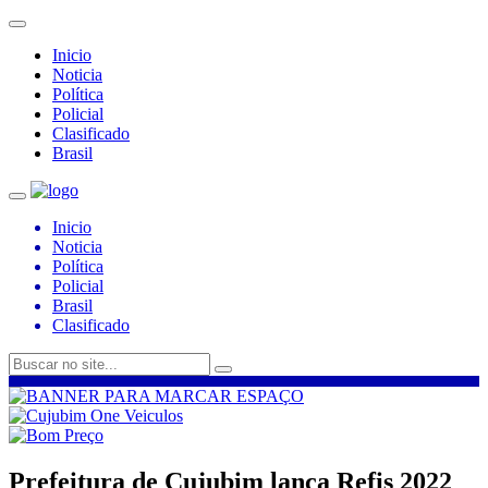
Inicio
Noticia
Política
Policial
Clasificado
Brasil
Inicio
Noticia
Política
Policial
Brasil
Clasificado
Prefeitura de Cujubim lança Refis 2022