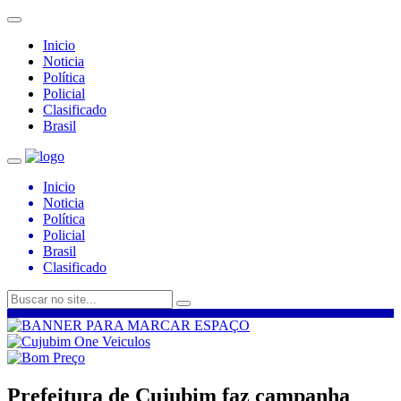
Inicio
Noticia
Política
Policial
Clasificado
Brasil
Inicio
Noticia
Política
Policial
Brasil
Clasificado
Prefeitura de Cujubim faz campanha