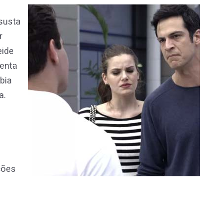
susta
r
eide
enta
bia
a.
o
ções