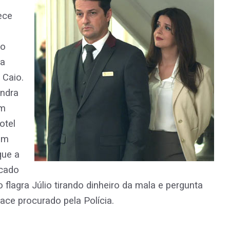
ece
io
ia
 Caio.
ndra
om
otel
com
que a
ocado
flagra Júlio tirando dinheiro da mala e pergunta
ace procurado pela Polícia.