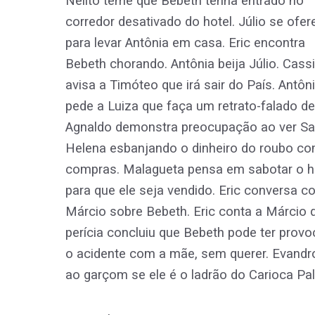
Nelito teme que Bebeth tenha entrado no
corredor desativado do hotel. Júlio se ofer
para levar Antônia em casa. Eric encontra
Bebeth chorando. Antônia beija Júlio. Cass
avisa a Timóteo que irá sair do País. Antôn
pede a Luiza que faça um retrato-falado de
Agnaldo demonstra preocupação ao ver Sa
Helena esbanjando o dinheiro do roubo c
compras. Malagueta pensa em sabotar o h
para que ele seja vendido. Eric conversa 
Márcio sobre Bebeth. Eric conta a Márcio 
perícia concluiu que Bebeth pode ter prov
o acidente com a mãe, sem querer. Evandro 
ao garçom se ele é o ladrão do Carioca Pal