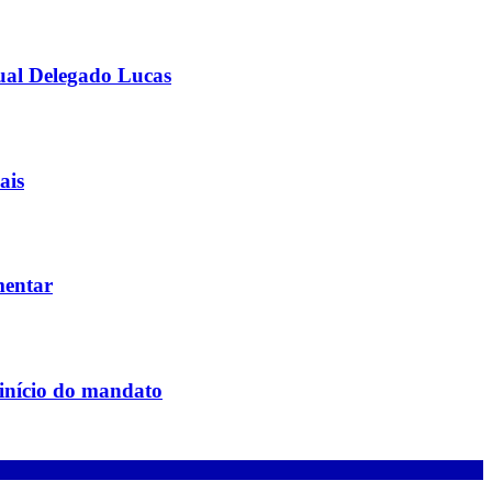
ual Delegado Lucas
ais
mentar
 início do mandato