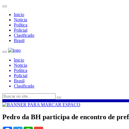
Inicio
Noticia
Política
Policial
Clasificado
Brasil
Inicio
Noticia
Política
Policial
Brasil
Clasificado
Pedro da BH participa de encontro de prefe
Facebook
Twitter
WhatsApp
Gmail