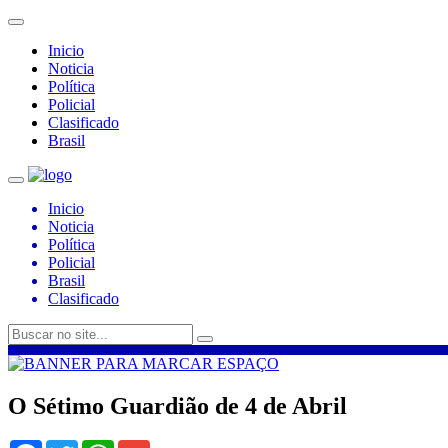
Inicio
Noticia
Política
Policial
Clasificado
Brasil
Inicio
Noticia
Política
Policial
Brasil
Clasificado
O Sétimo Guardião de 4 de Abril
Facebook
Twitter
WhatsApp
Gmail