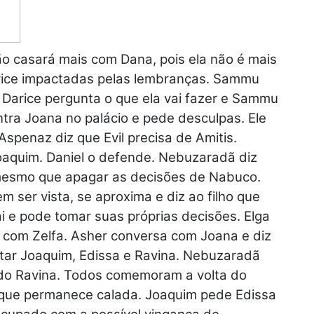
o casará mais com Dana, pois ela não é mais
rice impactadas pelas lembranças. Sammu
 Darice pergunta o que ela vai fazer e Sammu
ntra Joana no palácio e pede desculpas. Ele
Aspenaz diz que Evil precisa de Amitis.
oaquim. Daniel o defende. Nebuzaradã diz
o mesmo que apagar as decisões de Nabuco.
em ser vista, se aproxima e diz ao filho que
ai e pode tomar suas próprias decisões. Elga
na com Zelfa. Asher conversa com Joana e diz
rtar Joaquim, Edissa e Ravina. Nebuzaradã
ando Ravina. Todos comemoram a volta do
 que permanece calada. Joaquim pede Edissa