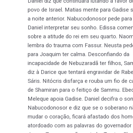
Daniel diz que continuará lutando a favor d
povo de Israel. Matias mente para Gadise 
a noite anterior. Nabucodonosor pede para
Daniel interpretar seu sonho. Edissa come
sobre a atitude do rei em seu quarto. Naom
lembra do trauma com Fassur. Neusta ped
para Joaquim ter calma. Desconfiando da
incapacidade de Nebuzaradã ter filhos, S
diz à Darice que tentará engravidar de Rabe
Sáris. Nitócris disfarça e rouba um fio de 
de Shamiran para o feitiço de Sammu. Ebe
Meleque apoia Gadise. Daniel decifra o so
Nabucodonosor e diz que se o soberano n
mudar o coração, ficará afastado dos home
atordoado com as palavras do governador e 