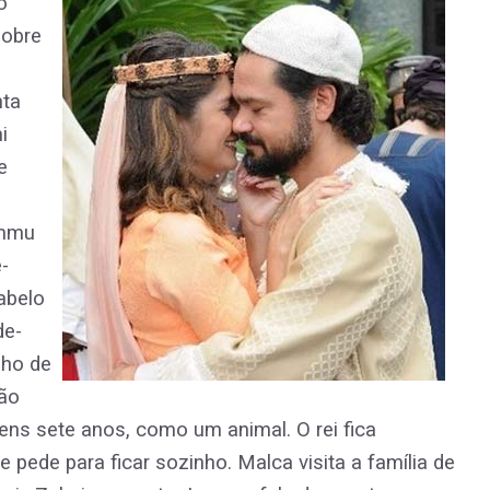
o
sobre
nta
i
e
ammu
-
cabelo
de-
nho de
ão
ns sete anos, como um animal. O rei fica
pede para ficar sozinho. Malca visita a família de