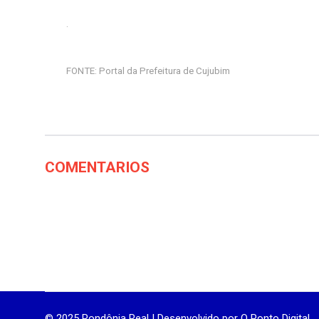
.
FONTE: Portal da Prefeitura de Cujubim
COMENTARIOS
© 2025 Rondônia Real | Desenvolvido por
O Ponto Digital