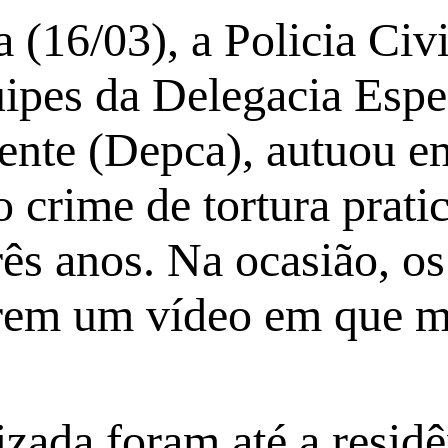
ra (16/03), a Policia C
ipes da Delegacia Espe
ente (Depca), autuou e
 crime de tortura prati
rês anos. Na ocasião, os
rem um vídeo em que mo
izada foram até a resid