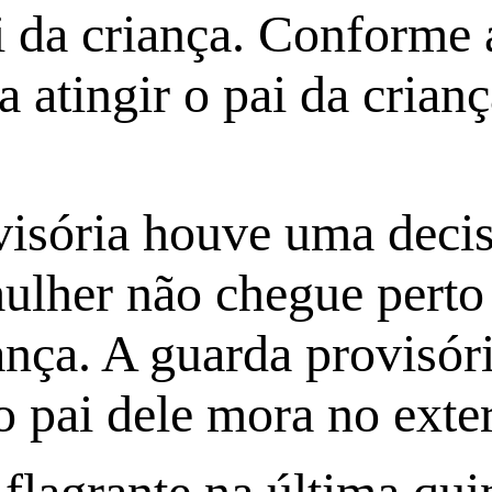
 da criança. Conforme a 
a atingir o pai da crian
visória houve uma dec
mulher não chegue perto 
nça. A guarda provisóri
 o pai dele mora no exter
lagrante na última quin