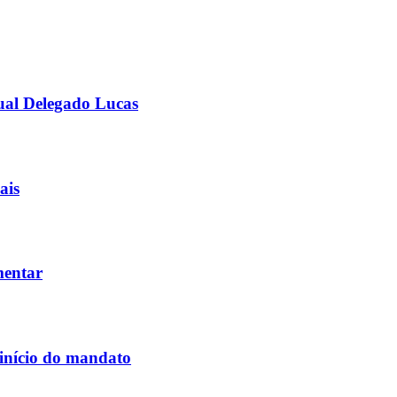
ual Delegado Lucas
ais
mentar
 início do mandato