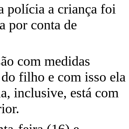
polícia a criança foi
ça por conta de
isão com medidas
do filho e com isso ela
a, inclusive, está com
ior.
ta-feira (16) e