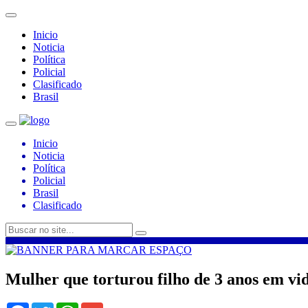
Inicio
Noticia
Política
Policial
Clasificado
Brasil
Inicio
Noticia
Política
Policial
Brasil
Clasificado
Mulher que torturou filho de 3 anos em vid
Facebook
Twitter
WhatsApp
Gmail