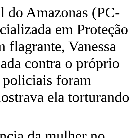
ivil do Amazonas (PC-
cializada em Proteção
m flagrante, Vanessa
cada contra o próprio
 policiais foram
strava ela torturando
ência da mulher no