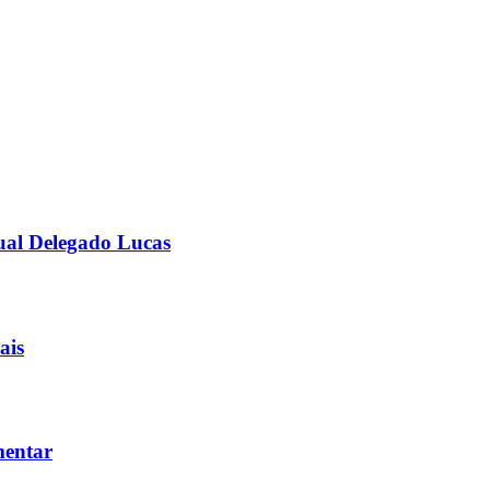
ual Delegado Lucas
ais
mentar