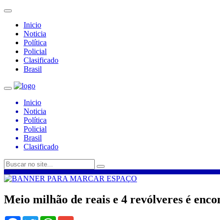
Inicio
Noticia
Política
Policial
Clasificado
Brasil
Inicio
Noticia
Política
Policial
Brasil
Clasificado
Meio milhão de reais e 4 revólveres é enc
Facebook
Twitter
WhatsApp
Gmail