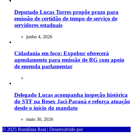
Deputado Lucas Torres propõe prazo para
emissão de certidão de tempo de serviço de
servidores estaduais
junho 4, 2026
Cidadania em foco: Expobur oferecerá
agendamento para emissão de RG com apoio
de emenda parlamentar
Delegado Lucas acompanha inspeção histórica
do STF na Resex Jaci-Paraná e reforça atuação
desde o início do mandato
maio 30, 2026
© 2025 Rondônia Real | Desenvolvido por
O Ponto Digital