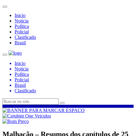
Inicio
Noticia
Política
Policial
Clasificado
Brasil
Inicio
Noticia
Política
Policial
Brasil
Clasificado
Malhação – Resumos dos capítulos de 25