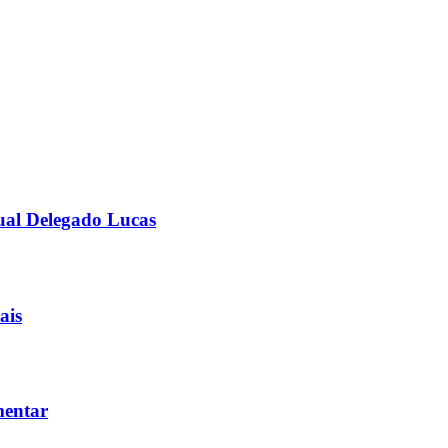
ual Delegado Lucas
ais
mentar