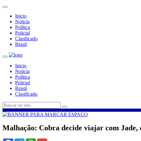
Inicio
Noticia
Política
Policial
Clasificado
Brasil
Inicio
Noticia
Política
Policial
Brasil
Clasificado
Malhação: Cobra decide viajar com Jade, 
Facebook
Twitter
WhatsApp
Gmail