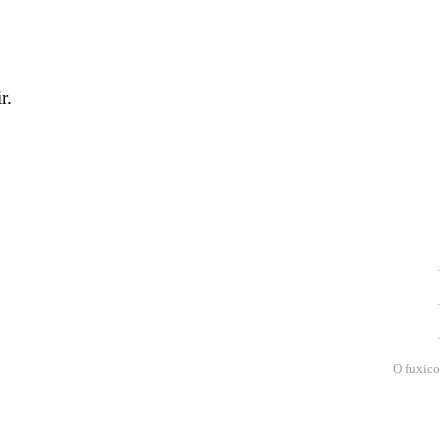
r.
.
.
.
O fuxico