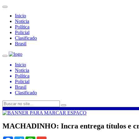
Inicio
Noticia
Política
Policial
Clasificado
Brasil
Inicio
Noticia
Política
Policial
Brasil
Clasificado
MACHADINHO: Incra entrega títulos e cr
Facebook
Twitter
WhatsApp
Gmail