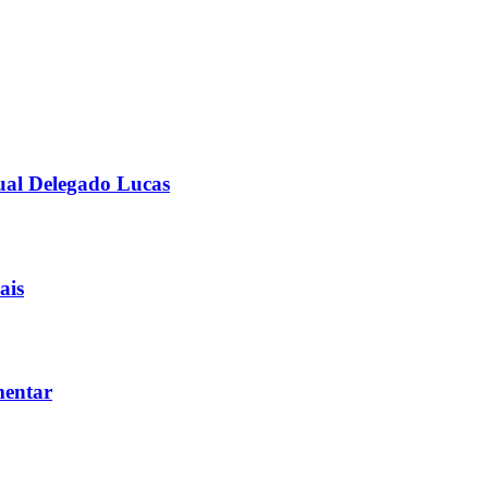
ual Delegado Lucas
ais
mentar