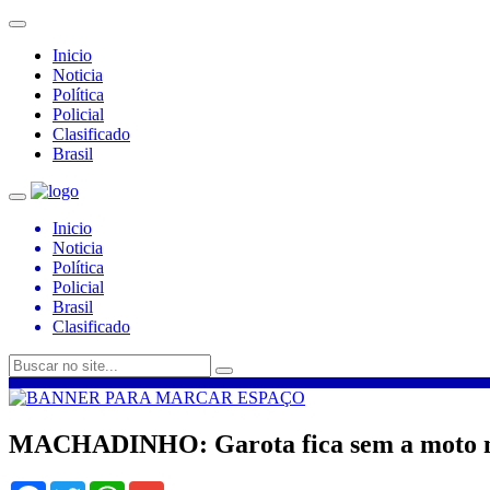
Inicio
Noticia
Política
Policial
Clasificado
Brasil
Inicio
Noticia
Política
Policial
Brasil
Clasificado
MACHADINHO: Garota fica sem a moto no
Facebook
Twitter
WhatsApp
Gmail