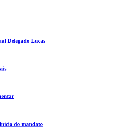
ual Delegado Lucas
ais
mentar
 início do mandato