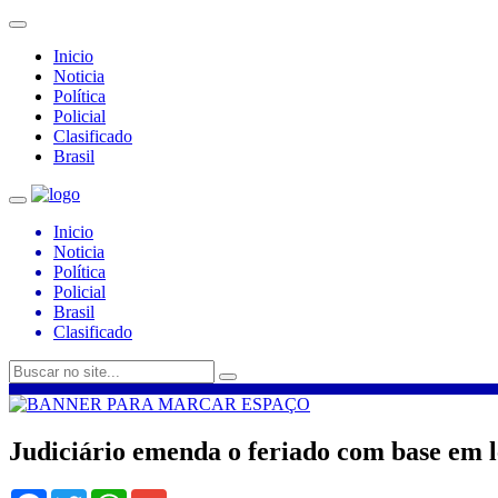
Inicio
Noticia
Política
Policial
Clasificado
Brasil
Inicio
Noticia
Política
Policial
Brasil
Clasificado
Judiciário emenda o feriado com base em l
Facebook
Twitter
WhatsApp
Gmail