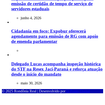
emissão de certidão de tempo de serviço de
servidores estaduais
junho 4, 2026
Cidadania em foco: Expobur oferecerá
agendamento para emissão de RG com apoio
de emenda parlamentar
Delegado Lucas acompanha inspeção histórica
do STF na Resex Jaci-Paraná e reforça atuação
desde o início do mandato
maio 30, 2026
© 2025 Rondônia Real | Desenvolvido por
O Ponto Digital
sibom
casibom güncel giriş
casibom giriş
casibom
casibom güncel giriş