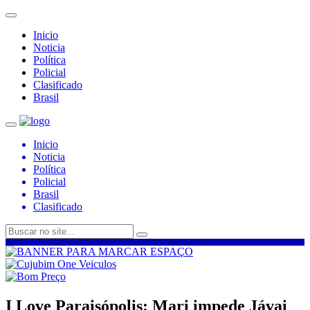
Inicio
Noticia
Política
Policial
Clasificado
Brasil
Inicio
Noticia
Política
Policial
Brasil
Clasificado
I Love Paraisópolis: Mari impede Jávai