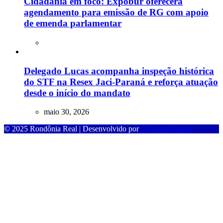
Cidadania em foco: Expobur oferecerá
agendamento para emissão de RG com apoio
de emenda parlamentar
Delegado Lucas acompanha inspeção histórica
do STF na Resex Jaci-Paraná e reforça atuação
desde o início do mandato
maio 30, 2026
© 2025 Rondônia Real | Desenvolvido por
O Ponto Digital
lay
betplay güncel giriş
betplay giriş
betplay
betplay güncel giriş
betplay