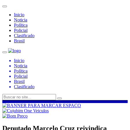
Inicio
Noticia
Política
Policial
Clasificado
Brasil
Inicio
Noticia
Política
Policial
Brasil
Clasificado
Deputado Marcelo Cruz reivindica