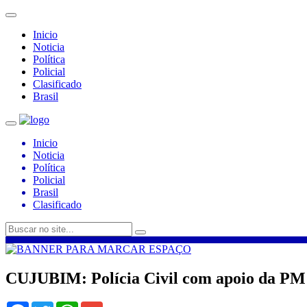
Inicio
Noticia
Política
Policial
Clasificado
Brasil
Inicio
Noticia
Política
Policial
Brasil
Clasificado
CUJUBIM: Polícia Civil com apoio da PM 
Facebook
Twitter
WhatsApp
Gmail