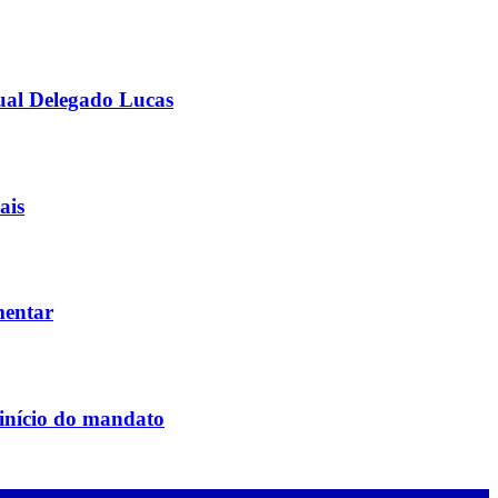
ual Delegado Lucas
ais
mentar
 início do mandato