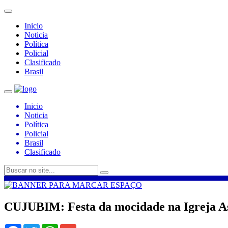
Inicio
Noticia
Política
Policial
Clasificado
Brasil
Inicio
Noticia
Política
Policial
Brasil
Clasificado
CUJUBIM: Festa da mocidade na Igreja Ass
Facebook
Twitter
WhatsApp
Gmail