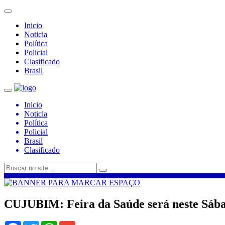
Inicio
Noticia
Política
Policial
Clasificado
Brasil
Inicio
Noticia
Política
Policial
Brasil
Clasificado
CUJUBIM: Feira da Saúde será neste Sáb
Facebook
Twitter
WhatsApp
Gmail