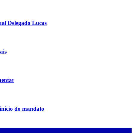
ual Delegado Lucas
ais
mentar
 início do mandato