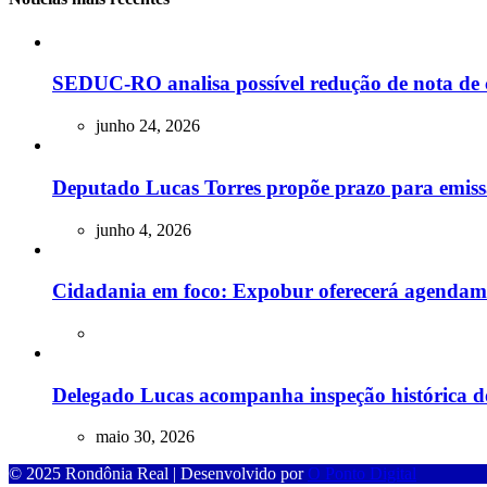
SEDUC-RO analisa possível redução de nota de 
junho 24, 2026
Deputado Lucas Torres propõe prazo para emissão
junho 4, 2026
Cidadania em foco: Expobur oferecerá agendam
Delegado Lucas acompanha inspeção histórica do
maio 30, 2026
© 2025 Rondônia Real | Desenvolvido por
O Ponto Digital