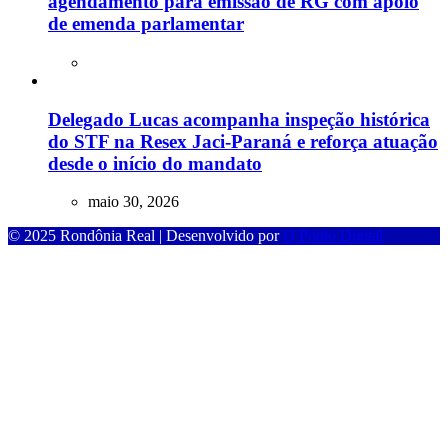
agendamento para emissão de RG com apoio
de emenda parlamentar
Delegado Lucas acompanha inspeção histórica
do STF na Resex Jaci-Paraná e reforça atuação
desde o início do mandato
maio 30, 2026
© 2025 Rondônia Real | Desenvolvido por
O Ponto Digital
om
casibom güncel giriş
casibom giriş
casibom
casibom güncel giriş
cas