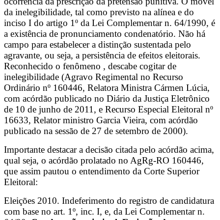
ocorrência da prescrição da pretensão punitiva. O móvel
da inelegibilidade, tal como previsto na alínea e do
inciso I do artigo 1º da Lei Complementar n. 64/1990, é
a existência de pronunciamento condenatório. Não há
campo para estabelecer a distinção sustentada pelo
agravante, ou seja, a persistência de efeitos eleitorais.
Reconhecido o fenômeno , descabe cogitar de
inelegibilidade (Agravo Regimental no Recurso
Ordinário nº 160446, Relatora Ministra Cármen Lúcia,
com acórdão publicado no Diário da Justiça Eletrônico
de 10 de junho de 2011, e Recurso Especial Eleitoral nº
16633, Relator ministro Garcia Vieira, com acórdão
publicado na sessão de 27 de setembro de 2000).
Importante destacar a decisão citada pelo acórdão acima,
qual seja, o acórdão prolatado no AgRg-RO 160446,
que assim pautou o entendimento da Corte Superior
Eleitoral:
Eleições 2010. Indeferimento do registro de candidatura
com base no art. 1º, inc. I, e, da Lei Complementar n.