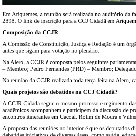
Em Ariquemes, a reunião será realizada no auditório da fa
2898. O link de inscrição para a CCJ Cidadã em Ariquem
Composição da CCJR
A Comissão de Constituição, Justiça e Redação é um órgão d
antes que sigam para votação no plenário.
Na Alero, a CCJR é composta pelos seguintes parlamenta
– Membro; Pedro Fernandes (PRD) – Membro; Delegado
Na reunião da CCJR realizada toda terça-feira na Alero, c
Quais projetos são debatidos na CCJ Cidadã?
A CCJR Cidadã segue o mesmo processo e regimento das r
acadêmicos acompanhem e participem da discussão de proje
encontros itinerantes em Cacoal, Rolim de Moura e Vilhe
A proposta das reuniões no interior é que os deputados di
debatidas iniciativas de diversas áreas, como saúde, educa