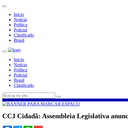
Inicio
Noticia
Política
Policial
Clasificado
Brasil
Inicio
Noticia
Política
Policial
Brasil
Clasificado
CCJ Cidadã: Assembleia Legislativa anunc
Facebook
Twitter
WhatsApp
Gmail