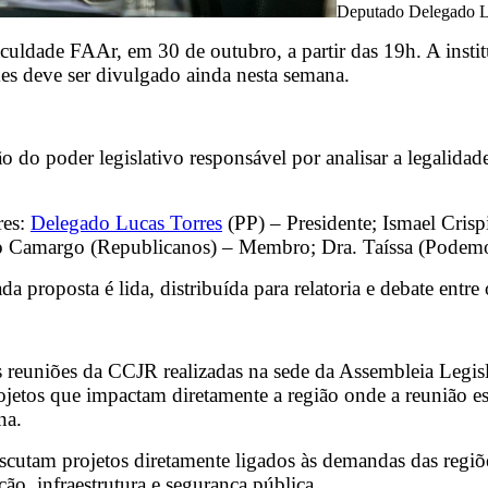
Deputado Delegado L
culdade FAAr, em 30 de outubro, a partir das 19h. A instit
es deve ser divulgado ainda nesta semana.
o poder legislativo responsável por analisar a legalidade, 
res:
Delegado Lucas Torres
(PP) – Presidente; Ismael Cri
 Camargo (Republicanos) – Membro; Dra. Taíssa (Pode
ada proposta é lida, distribuída para relatoria e debate en
euniões da CCJR realizadas na sede da Assembleia Legisl
tos que impactam diretamente a região onde a reunião está
na.
scutam projetos diretamente ligados às demandas das regiões
ção, infraestrutura e segurança pública.