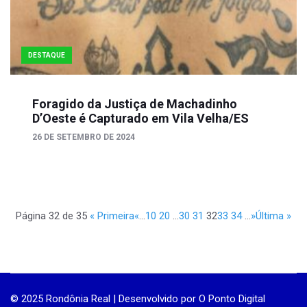
DESTAQUE
Foragido da Justiça de Machadinho
D’Oeste é Capturado em Vila Velha/ES
26 DE SETEMBRO DE 2024
Página 32 de 35
« Primeira
«
...
10
20
...
30
31
32
33
34
...
»
Última »
© 2025 Rondônia Real | Desenvolvido por
O Ponto Digital