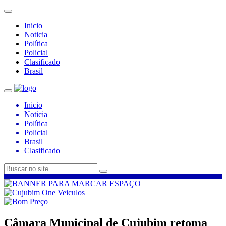
Inicio
Noticia
Política
Policial
Clasificado
Brasil
Inicio
Noticia
Política
Policial
Brasil
Clasificado
Câmara Municipal de Cujubim retoma