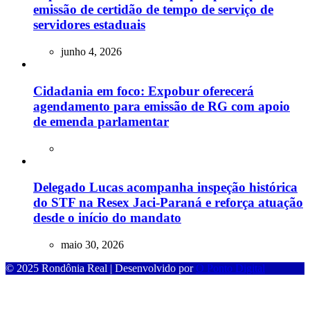
emissão de certidão de tempo de serviço de
servidores estaduais
junho 4, 2026
Cidadania em foco: Expobur oferecerá
agendamento para emissão de RG com apoio
de emenda parlamentar
Delegado Lucas acompanha inspeção histórica
do STF na Resex Jaci-Paraná e reforça atuação
desde o início do mandato
maio 30, 2026
© 2025 Rondônia Real | Desenvolvido por
O Ponto Digital
cel giriş
starzbet giriş
starzbet
starzbet güncel giriş
starzbet giriş
starzbe