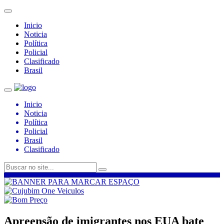
Inicio
Noticia
Política
Policial
Clasificado
Brasil
Inicio
Noticia
Política
Policial
Brasil
Clasificado
Apreensão de imigrantes nos EUA bate