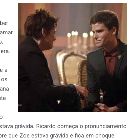
aber
hamar
o.
era.
a
e a
 os
sana
ute
ão
stava grávida. Ricardo começa o pronunciamento
e que Zoe estava grávida e fica em choque.