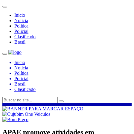
Inicio
Noticia
Política
Policial
Clasificado
Brasil
Inicio
Noticia
Política
Policial
Brasil
Clasificado
APAE promove atividades em