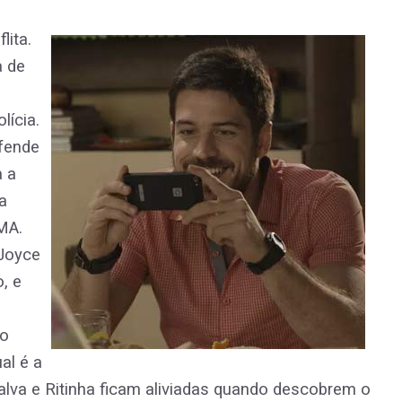
lita.
a de
lícia.
efende
a a
a
MA.
 Joyce
, e
 o
al é a
alva e Ritinha ficam aliviadas quando descobrem o