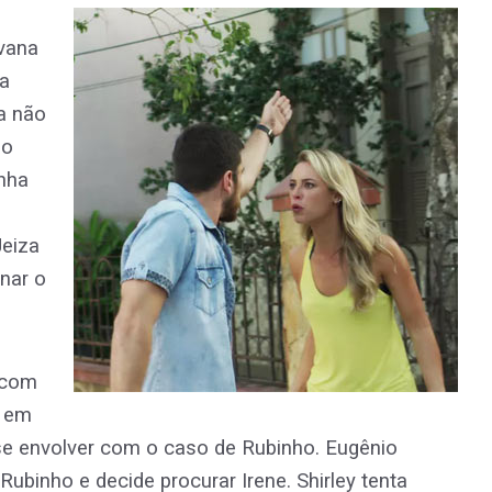
lvana
da
a não
ão
inha
Jeiza
nar o
e com
o em
 se envolver com o caso de Rubinho. Eugênio
ubinho e decide procurar Irene. Shirley tenta