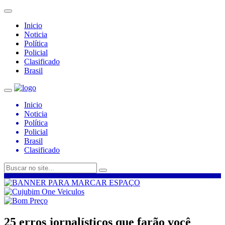
Inicio
Noticia
Política
Policial
Clasificado
Brasil
Inicio
Noticia
Política
Policial
Brasil
Clasificado
25 erros jornalísticos que farão você