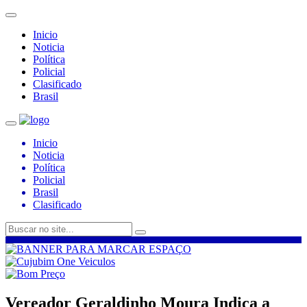
Inicio
Noticia
Política
Policial
Clasificado
Brasil
Inicio
Noticia
Política
Policial
Brasil
Clasificado
Vereador Geraldinho Moura Indica a