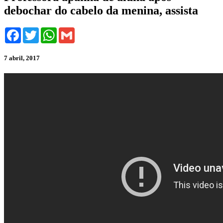
debochar do cabelo da menina, assista
Facebook
Twitter
WhatsApp
Gmail
7 abril, 2017