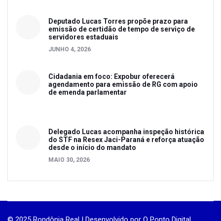
Deputado Lucas Torres propõe prazo para
emissão de certidão de tempo de serviço de
servidores estaduais
JUNHO 4, 2026
Cidadania em foco: Expobur oferecerá
agendamento para emissão de RG com apoio
de emenda parlamentar
Delegado Lucas acompanha inspeção histórica
do STF na Resex Jaci-Paraná e reforça atuação
desde o início do mandato
MAIO 30, 2026
© 2025 Rondônia Real | Desenvolvido por
O Ponto Digital